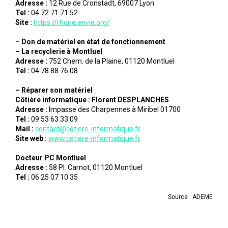
Adresse :
12 Rue de Cronstadt, 69007 Lyon
Tel :
04 72 71 71 52
Site :
https://rhone.envie.org/
– Don de matériel en état de fonctionnement
– La recyclerie à Montluel
Adresse :
752 Chem. de la Plaine, 01120 Montluel
Tel :
04 78 88 76 08
– Réparer son matériel
Côtière informatique : Florent DESPLANCHES
Adresse :
Impasse des Charpennes à Miribel 01700
Tel :
09 53 63 33 09
Mail :
contact@cotiere-informatique.fr
Site web :
www.cotiere-informatique.fr
Docteur PC Montluel
Adresse :
58 Pl. Carnot, 01120 Montluel
Tel :
06 25 07 10 35
Source : ADEME