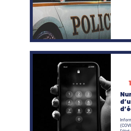
En
savoir
+
Nu
d’u
d’
Infor
(COVI
l’état