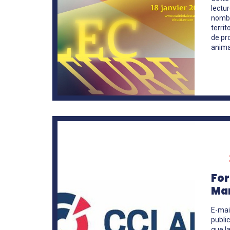
lectu
nombr
territ
de pr
anima
En
savoir
+
For
Ma
E-mai
publi
que l