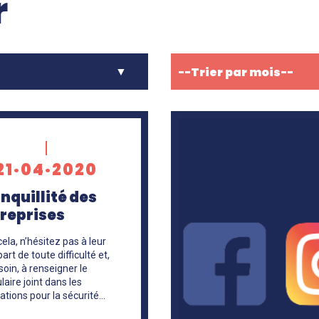
r
En
savoir
21·04·2020
+
nquillité des
reprises
ela, n’hésitez pas à leur
part de toute difficulté et,
oin, à renseigner le
aire joint dans les
ations pour la sécurité…