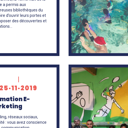
re a permis aux
euses bibliothèques du
oire d’ouvrir leurs portes et
oposer des découvertes et
tions…
En
savoir
25·11·2019
+
mation E-
rketing
ling, réseaux sociaux,
cité : vous avez conscience
a communication