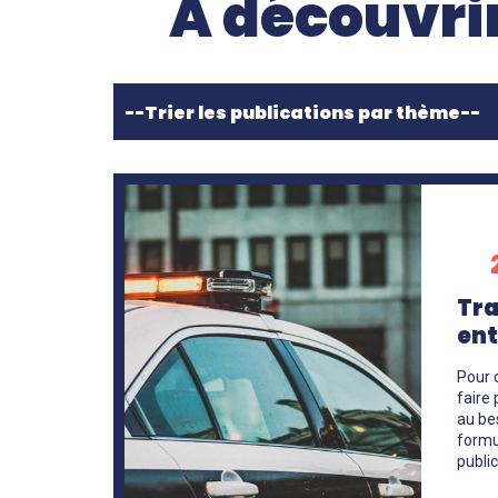
À découvri
En
savoir
+
Tra
ent
Pour c
faire 
au bes
formul
public