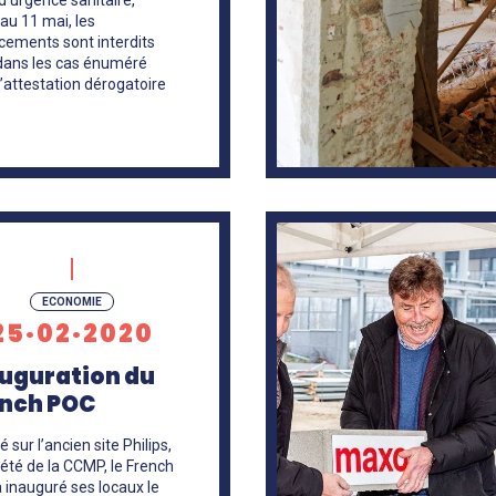
au 11 mai, les
cements sont interdits
dans les cas énuméré
l’attestation dérogatoire
En
savoir
ECONOMIE
+
25·02·2020
uguration du
nch POC
lé sur l’ancien site Philips,
iété de la CCMP, le French
 inauguré ses locaux le