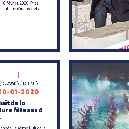
 18 février 2020. Près
 centaine d’industriels…
En
savoir
CULTURE
LOISIRS
+
20·01·2020
Nuit de la
ture fête ses 4
s
 année, la 4ème Nuit de la