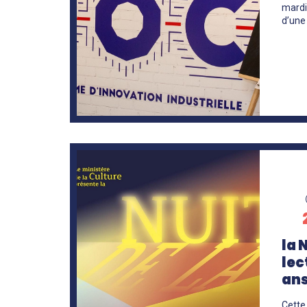
mardi
d’une
En
savoir
+
la 
lec
an
Cette