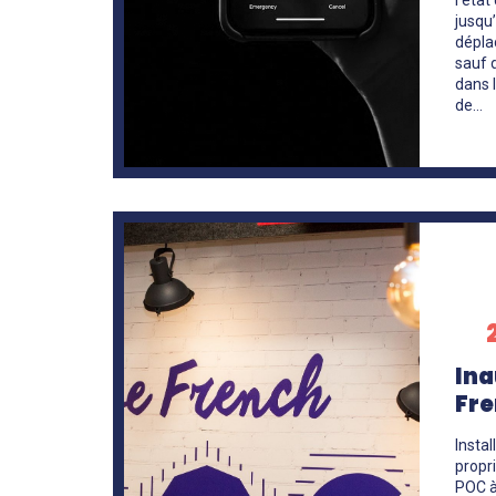
jusqu’
dépla
sauf 
dans 
de…
En
savoir
+
Ina
Fre
Instal
propr
POC à