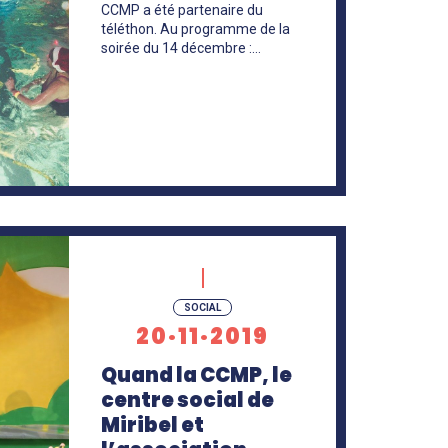
CCMP a été partenaire du
téléthon. Au programme de la
soirée du 14 décembre :…
SOCIAL
20·11·2019
Quand la CCMP, le
centre social de
Miribel et