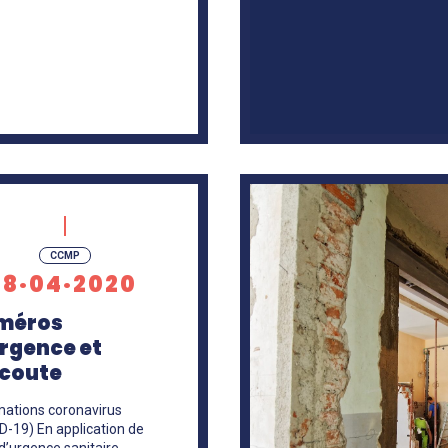
En
savoir
CCMP
+
18·04·2020
méros
rgence et
écoute
mations coronavirus
D-19) En application de
 d’urgence sanitaire,