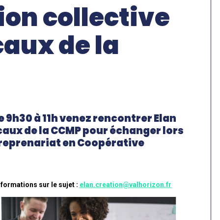
on collective
caux de la
e 9h30 à 11h venez rencontrer Elan
ocaux de la CCMP pour échanger lors
treprenariat en Coopérative
nformations sur le sujet :
elan.creation@valhorizon.fr