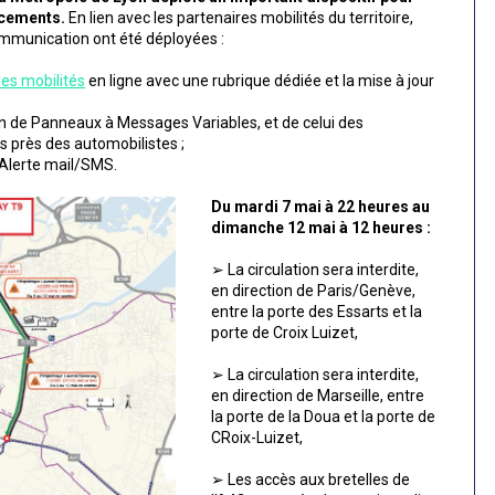
lacements.
En lien avec les partenaires mobilités du territoire,
ommunication ont été déployées :
des mobilités
en ligne
avec une rubrique dédiée et la mise à jour
in de Panneaux à Messages Variables, et de celui des
s près des automobilistes ;
 Alerte mail/SMS.
Du mardi 7 mai à 22 heures au
dimanche 12 mai à 12 heures :
➢
La circulation sera interdite,
en direction de Paris/Genève,
entre la porte des Essarts et la
porte de Croix Luizet,
➢
La circulation sera interdite,
en direction de Marseille, entre
la porte de la Doua et la porte de
CRoix-Luizet,
➢
Les accès aux bretelles de