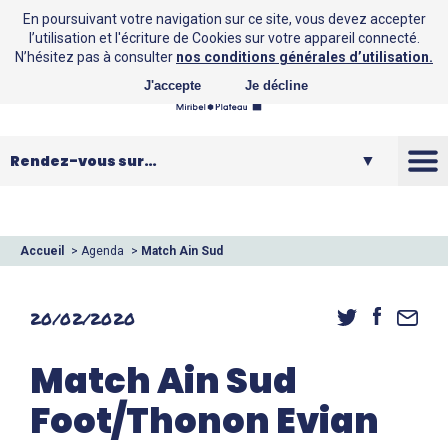
En poursuivant votre navigation sur ce site, vous devez accepter
l’utilisation et l'écriture de Cookies sur votre appareil connecté.
N’hésitez pas à consulter
nos conditions générales d’utilisation.
J'accepte
Je décline
La CCMP
Vos loisirs
Accueil
>
Agenda
>
Match Ain Sud
Foot/Thonon Evian
Vos services
20/02/2020
Entreprendre
Match Ain Sud
Foot/Thonon Evian