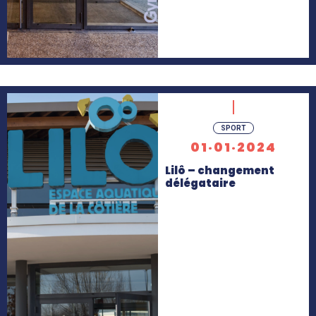
En
SPORT
savoir
01·01·2024
+
Lilô – changement
délégataire