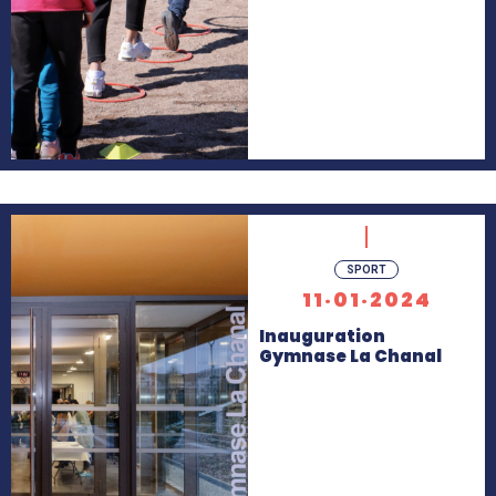
En
SPORT
savoir
11·01·2024
+
Inauguration
Gymnase La Chanal