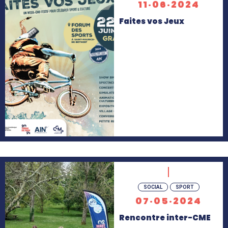
savoir
11·06·2024
+
Faites vos Jeux
En
SOCIAL
SPORT
savoir
07·05·2024
+
Rencontre inter-CME