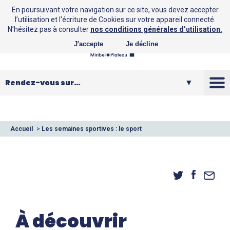
En poursuivant votre navigation sur ce site, vous devez accepter
l’utilisation et l'écriture de Cookies sur votre appareil connecté.
N’hésitez pas à consulter
nos conditions générales d’utilisation.
J'accepte
Je décline
La CCMP
Vos loisirs
Accueil
>
Les semaines sportives : le sport
ensemble et pour le plaisir
Vos services
Entreprendre
À découvrir