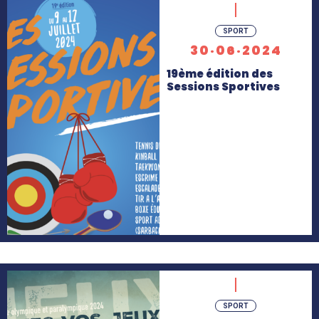
En
SPORT
savoir
30·06·2024
+
19ème édition des
Sessions Sportives
En
SPORT