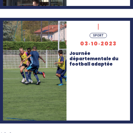
En
SPORT
savoir
03·10·2023
+
Journée
départementale du
football adaptée