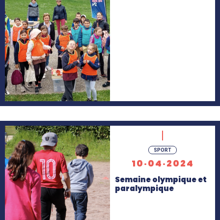
En
SPORT
savoir
10·04·2024
+
Semaine olympique et
paralympique