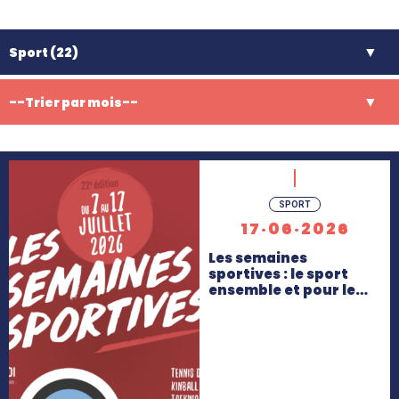
En
SPORT
savoir
17·06·2026
+
Les semaines
sportives : le sport
ensemble et pour le…